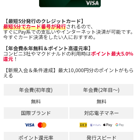
【最短5分発行のクレジットカード】
最短5分でカード番号が発行
されるので、
すぐにPay系での支払いやインターネット決済が可能です。
今すぐカード決済をしたい人におすすめ。
【年会費永年無料＆ポイント高還元率】
コンビニ3社やマクドナルドの利用時は
ポイント最大5.0％
還元
！
【新規入会＆条件達成】最大10,000円分のポイントがもら
える
年会費(初年度)
年会費(2年目～)
無料
無料
国際ブランド
対応電子マネー
ポイント還元率
発行スピード