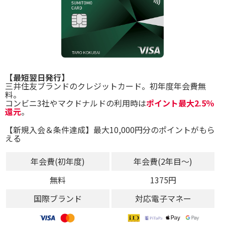
【最短翌日発行】
三井住友ブランドのクレジットカード。初年度年会費無
料。
コンビニ3社やマクドナルドの利用時は
ポイント最大2.5％
還元
。
【新規入会＆条件達成】最大10,000円分のポイントがもら
える
年会費(初年度)
年会費(2年目～)
無料
1375円
国際ブランド
対応電子マネー