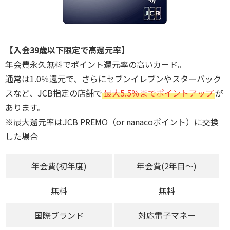
【入会39歳以下限定で高還元率】
年会費永久無料でポイント還元率の高いカード。
通常は1.0％還元で、さらにセブンイレブンやスターバック
スなど、JCB指定の店舗で
最大5.5％までポイントアップ
が
あります。
※最大還元率はJCB PREMO（or nanacoポイント）に交換
した場合
年会費(初年度)
年会費(2年目～)
無料
無料
国際ブランド
対応電子マネー