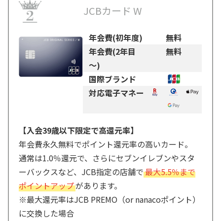
JCBカード W
年会費(初年度)
無料
年会費(2年目
無料
～)
国際ブランド
対応電子マネー
【入会39歳以下限定で高還元率】
年会費永久無料でポイント還元率の高いカード。
通常は1.0％還元で、さらにセブンイレブンやスタ
ーバックスなど、JCB指定の店舗で
最大5.5％まで
ポイントアップ
があります。
※最大還元率はJCB PREMO（or nanacoポイント）
に交換した場合